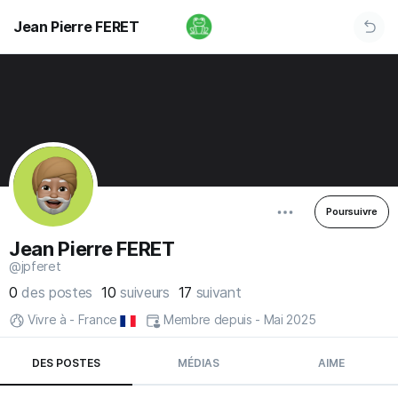
Jean Pierre FERET
Poursuivre
Jean Pierre FERET
@jpferet
0
des postes
10
suiveurs
17
suivant
Vivre à - France
Membre depuis - Mai 2025
DES POSTES
MÉDIAS
AIME