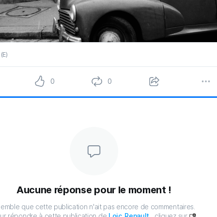
(E)
0
0
Aucune réponse pour le moment !
 semble que cette publication n'ait pas encore de commentaires.
ur répondre à cette publication de
Loic_Renault
, cliquez sur