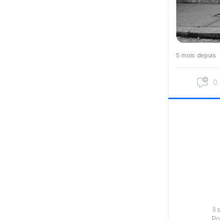
5 mois depuis
0
Il
Po